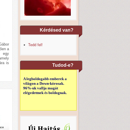
Kérdésed van?
Gábor
Tedd fel!
ően a
t egy
 amely
ra is
Tudod-e?
A legboldogabb emberek a
világon a Down-kórosak.
96%-uk vallja magát
elégedettnek és boldognak.