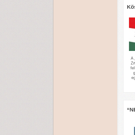
Kös
A 
Zr
fe
g
e
“N