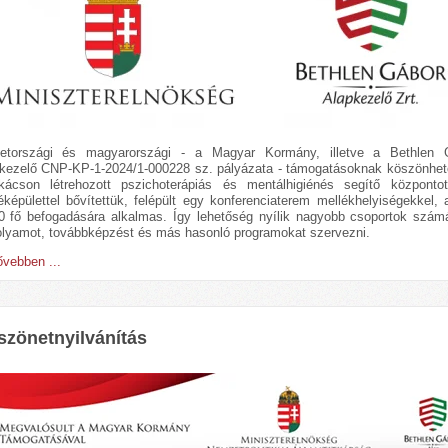
etországi és magyarországi - a Magyar Kormány, illetve a Bethlen 
kezelő CNP-KP-1-2024/1-000228 sz. pályázata - támogatásoknak köszönhet
ácson létrehozott pszichoterápiás és mentálhigiénés segítő központo
éképülettel bővítettük, felépült egy konferenciaterem mellékhelyiségekkel,
0 fő befogadására alkalmas. Így lehetőség nyílik nagyobb csoportok számá
olyamot, továbbképzést és más hasonló programokat szervezni.
vebben ...
zönetnyilvánítás