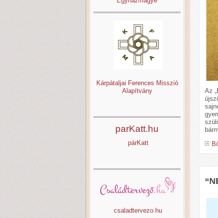
Egyházmagye
Kárpátaljai Ferences Misszió
Az „
Alapítvány
újsz
sajn
gyer
szül
parKatt.hu
bárm
párKatt
Bő
“N
csaladtervezo.hu