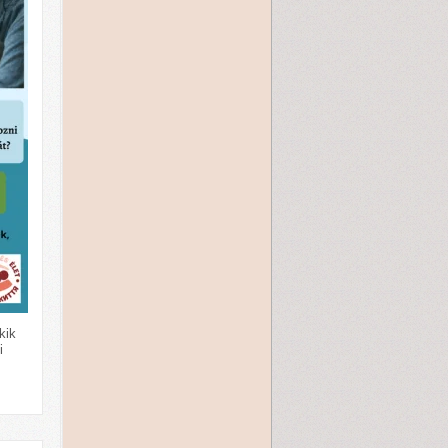
kik
i