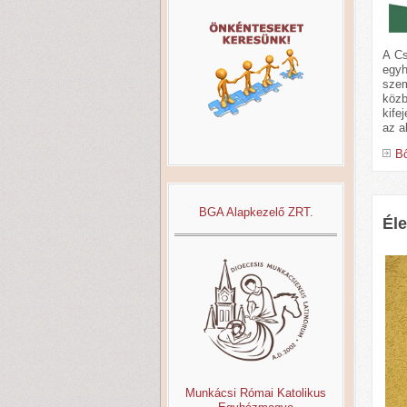
A Cs
egyh
szem
közb
kife
az a
Bő
BGA Alapkezelő ZRT.
Éle
Munkácsi Római Katolikus