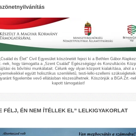
zönetnyilvánítás
„Család és Élet" Civil Egyesület köszönetét fejezi ki a Bethlen Gábor Alapkez
t.-nek, hogy támogatta a „Szent Család" Egészségügyi és Konzultációs Közp
lújítási és bővítési munkálatait. Célunk egy olyan központ kialakítása, ahol a
yermekeikkel együtt holisztikus szemléletű, testi-lelki-szellemi szükségleteik
gyaránt figyelembe vevő ellátásban részesülhetnek. Köszönjük a BGA Zrt.-ne
kapott támogatást!
E FÉLJ, ÉN NEM ÍTÉLLEK EL” LELKIGYAKORLAT