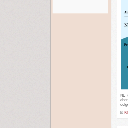
NE F
abor
dolg
Bő