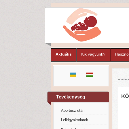
Aktuális
Kik vagyunk?
Haszno
KÖ
Tevékenység
Abortusz után
Lelkigyakorlatok