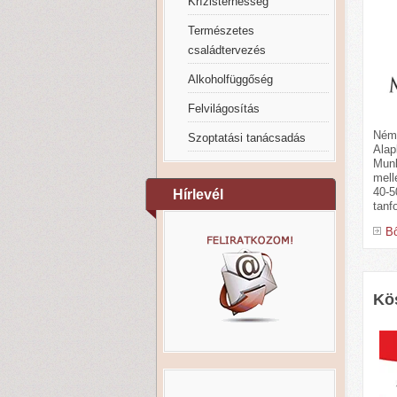
Krízisterhesség
Természetes
családtervezés
Alkoholfüggőség
Felvilágosítás
Ném
Szoptatási tanácsadás
Alap
Munk
mell
40-5
Hírlevél
tanf
Bő
Kös