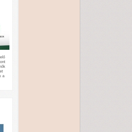
elő
ont
 nők
et
k a