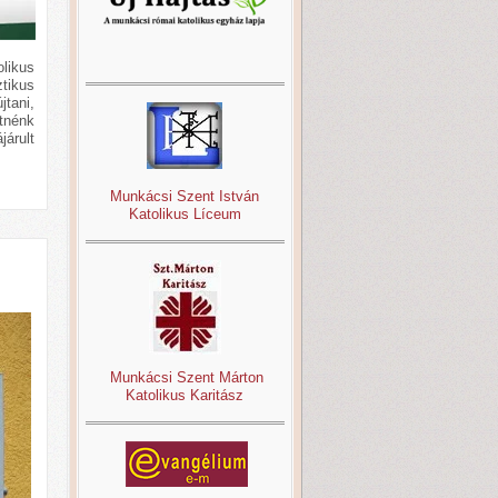
likus
ztikus
jtani,
etnénk
járult
Munkácsi Szent István
Katolikus Líceum
Munkácsi Szent Márton
Katolikus Karitász