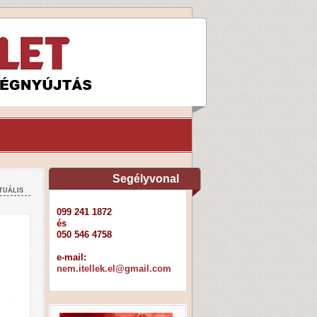
Segélyvonal
tuális
099 241 1872
és
050 546 4758
e-mail:
nem.itellek.el@gmail.com