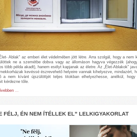
Élet- Ablak" az emberi élet védelmében jött létre. Arra szolgál, hogy a nem 
ülöttek ne a szemétbe dobva vagy az állomáson hagyva végezzék (ahogy
os több példa akadt), hanem esélyt kapjanak az életre. Az „Élet-Ablakok" jav
mekkorházak kevéssé észrevehető helyeire vannak kihelyezve, mindazért, h
ő a nem kívánt újszülöttjét teljes titokban elhelyezhesse, anélkül, hogy
it kérdezne tőle.
vebben ...
E FÉLJ, ÉN NEM ÍTÉLLEK EL” LELKIGYAKORLAT