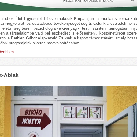
alád és Élet Egyesület 13 éve működik Kárpátalján, a munkácsi római kato
ázmegye élet- és családvédő tevékenységét segíti. Célunk a családok holis
léletű segítése: pszichológiai-lelki-anyagi- testi szinten támogatást nyú
en a társadalomba való beilleszkedést is elősegíteni. Köszönetünket szer
jezni a Bethlen Gábor Alapkezelő Zrt.-nek a kapott támogatásért, amely hozzá
lábbi programjaink sikeres megvalósításához:
vebben ...
t-Ablak