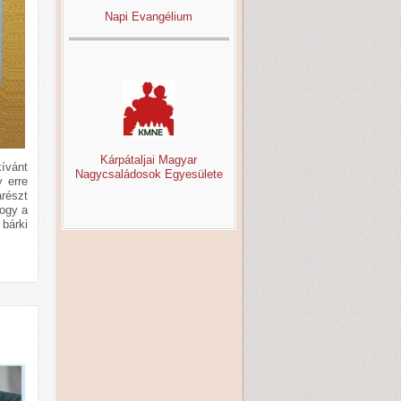
Napi Evangélium
Kárpátaljai Magyar
kívánt
Nagycsaládosok Egyesülete
 erre
arészt
ogy a
 bárki