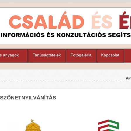
s anyagok
Tanúságtételek
Fotógaléria
Kapcsolat
Ak
SZÖNETNYILVÁNÍTÁS