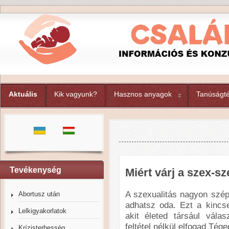
Aktuális
Kik vagyunk?
Hasznos anyagok
Tanúságté
Tevékenység
Miért várj a szex-s
A szexualitás nagyon szép
Abortusz után
adhatsz oda. Ezt a kincs
Lelkigyakorlatok
akit életed társául vála
feltétel nélkül elfogad Tége
Krízisterhesség