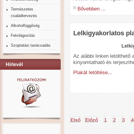
Bővebben ...
Természetes
családtervezés
Alkoholfüggőség
Lelkigyakorlatos pl
Felvilágosítás
Lelki
Szoptatási tanácsadás
Az alábbi linken letölthető 
kinyomtatható és terjeszthe
Hírlevél
Plakát letöltése...
Első
Előző
1
2
3
4