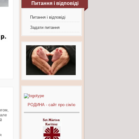
Питання і відповіді
Питання і відповіді
Задати питання
РОДИНА - сайт про сім'ю
огом,
 але
й
я