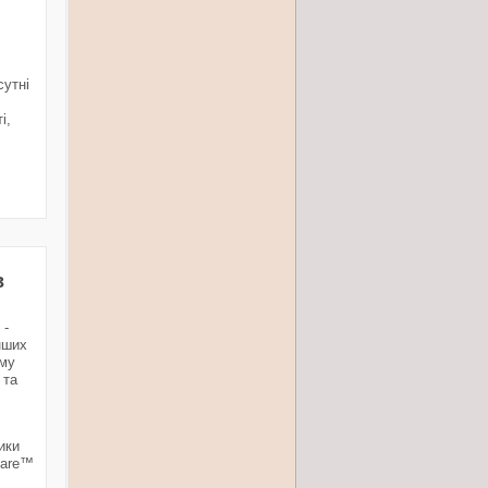
сутні
і,
в
 -
нших
ому
 та
ики
Care™