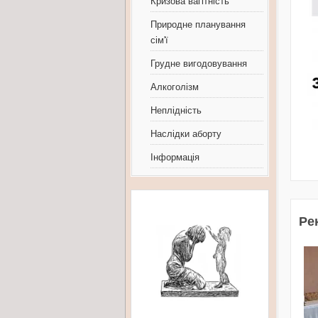
Кризова вагітність
Природне планування
сім'ї
Грудне вигодовування
Алкоголізм
Неплідність
Наслідки аборту
Інформація
Рек