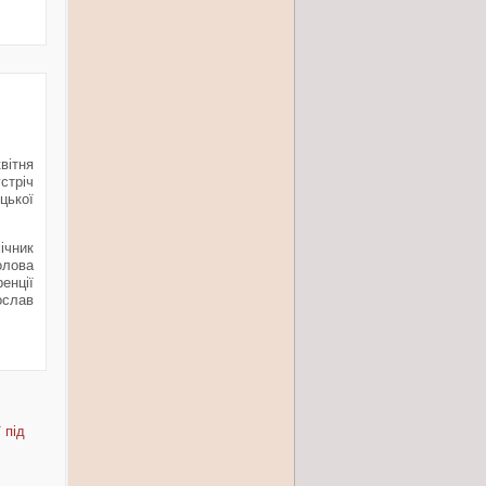
вітня
стріч
цької
чник
олова
енції
слав
 під