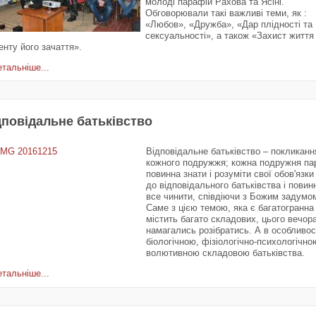
молоді парафій Рахова та Ясіні.
Обговорювали такі важливі теми, як :
«Любов», «Дружба», «Дар плідності та
сексуальності», а також «Захист життя 
нту його зачаття».
тальніше...
дповідальне батьківство
Відповідальне батьківство – покликанн
кожного подружжя; кожна подружня па
повинна знати і розуміти свої обов'язки
до відповідального батьківства і повин
все чинити, співдіючи з Божим задумо
Саме з цією темою, яка є багатогранна 
містить багато складових, цього вечор
намагались розібратись. А в особливост
біологічною, фізіологічно-психологічно
волютивною складовою батьківства.
тальніше...