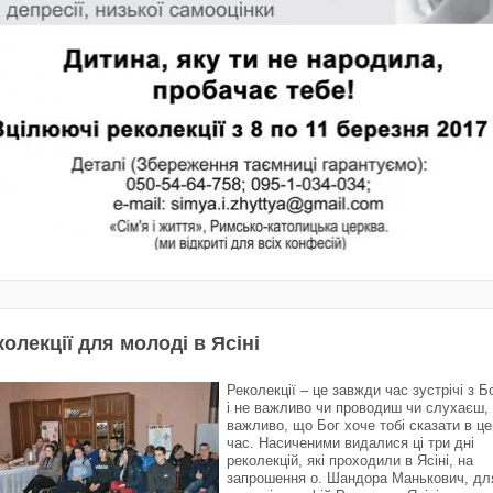
олекції для молоді в Ясіні
Реколекції – це завжди час зустрічі з Б
і не важливо чи проводиш чи слухаєш,
важливо, що Бог хоче тобі сказати в це
час. Насиченими видалися ці три дні
реколекцій, які проходили в Ясіні, на
запрошення о. Шандора Манькович, дл