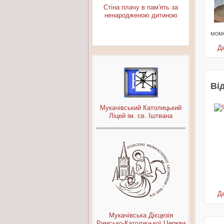
Стіна плачу в пам'ять за
ненародженою дитиною
моме
Де
Ві
Мукачівський Католицький
Ліцей ім. св. Іштвана
Де
Мукачівська Дієцезія
Римсько-Католицької Церкви