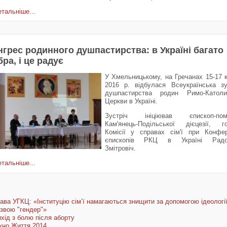
тальніше...
нгрес родинного душпастирства: в Україні багато
ра, і це радує
У Хмельницькому, на Гречанах 15-17 к
2016 р. відбулася Всеукраїнська зу
душпастирства родин Римо-Католи
Церкви в Україні.
Зустріч ініціював єпископ-помі
Кам'янець-Подільської дієцезії, г
Комісії у справах сім'ї при Конфер
єпископів РКЦ в Україні Радо
Змітровіч.
тальніше...
ава УГКЦ: «Інституцію сім’ї намагаються знищити за допомогою ідеології
звою "гендер"»
хід з болю після аборту
кно Життя 2014