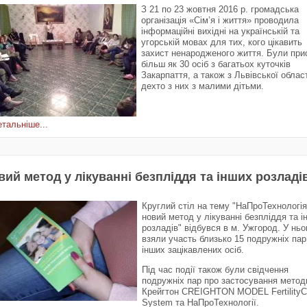
З 21 по 23 жовтня 2016 р. громадська
організація «Сім’я і життя» проводила
інформаційні вихідні на українській та
угорській мовах для тих, кого цікавить
захист ненародженого життя. Були при
більш як 30 осіб з багатьох куточків
Закарпаття, а також з Львівської област
дехто з них з малими дітьми.
тальніше...
вий метод у лікуванні безпліддя та інших розладі
Круглий стіл на тему "НаПроТехнологія
новий метод у лікуванні безпліддя та і
розладів" відбувся в м. Ужгород. У нь
взяли участь близько 15 подружніх пар
інших зацікавлених осіб.
Під час події також були свідчення
подружніх пар про застосування метод
Крейгтон CREIGHTON MODEL Fertility
System та НаПроТехнології.