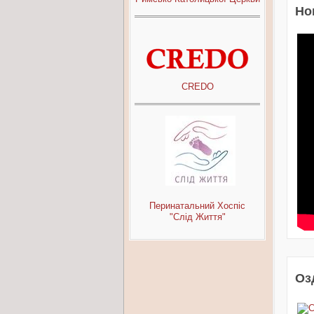
Но
CREDO
Перинатальний Хоспіс
"Слід Життя"
Оз