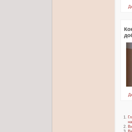
Де
Ко
доб
Де
Гл
на
Ви
Ві