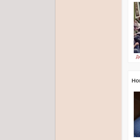
Де
Но