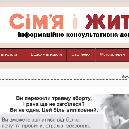
матеріали
Відео-матеріали
Свідчення
Фотогалерея
Акт