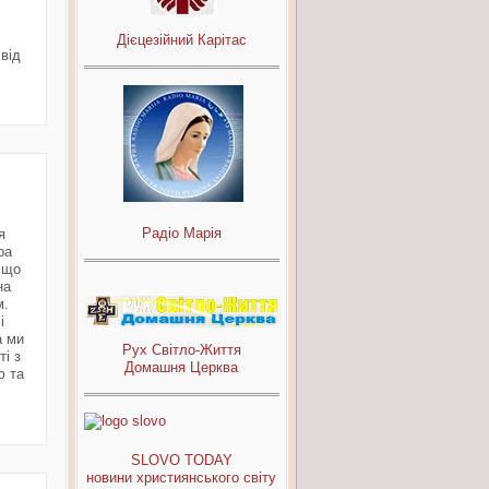
Дієцезійний Карітас
від
Радіо Марія
я
ра
 що
на
м.
і
а ми
Рух Світло-Життя
і з
Домашня Церква
ю та
SLOVO TODAY
новини християнського світу